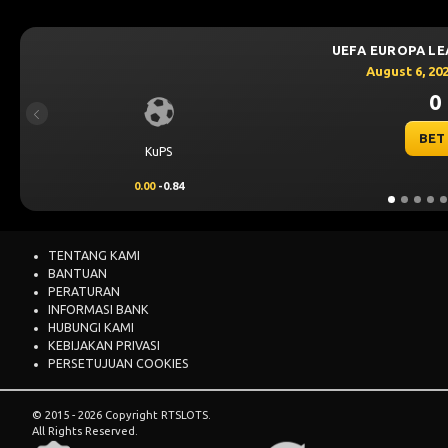
UEF
Previous
Craiova
Red Bull Salzburg
0.75
0.55
TENTANG KAMI
BANTUAN
PERATURAN
INFORMASI BANK
HUBUNGI KAMI
KEBIJAKAN PRIVASI
PERSETUJUAN COOKIES
© 2015 - 2026 Copyright RTSLOTS.
All Rights Reserved.