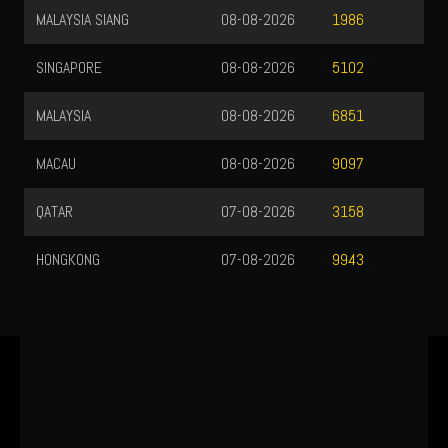
MALAYSIA SIANG
08-08-2026
1986
SINGAPORE
08-08-2026
5102
MALAYSIA
08-08-2026
6851
MACAU
08-08-2026
9097
QATAR
07-08-2026
3158
HONGKONG
07-08-2026
9943