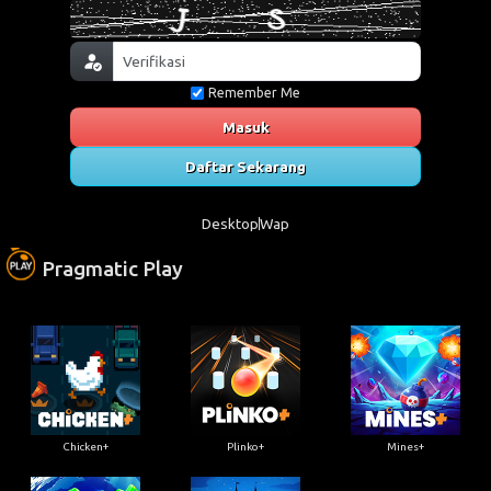
Remember Me
Masuk
Daftar Sekarang
Desktop
Wap
Pragmatic Play
Chicken+
Plinko+
Mines+