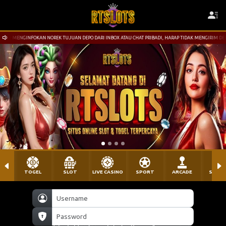
AH MENGINFOKAN NOREK TUJUAN DEPO DARI INBOX ATAU CHAT PRIBADI, HARAP TIDAK MENGIRIM DEPOSIT
TOGEL
SLOT
LIVE CASINO
SPORT
ARCADE
SABU