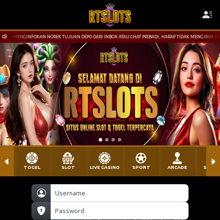
AH MENGINFOKAN NOREK TUJUAN DEPO DARI INBOX ATAU CHAT PRIBADI, HARAP TIDAK MENGIRIM DEPOSIT
TOGEL
SLOT
LIVE CASINO
SPORT
ARCADE
SABU