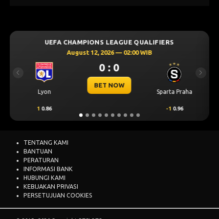
S LEAGUE QUALIFIERS
UEFA CHAMPIONS LEA
 2026 — 02:00 WIB
August 12, 2026 
0 : 0
0 : 
Previous
Next
ET NOW
BET N
Sparta Praha
SK Sturm Graz
-1
0.96
-0.5
0.95
TENTANG KAMI
BANTUAN
PERATURAN
INFORMASI BANK
HUBUNGI KAMI
KEBIJAKAN PRIVASI
PERSETUJUAN COOKIES