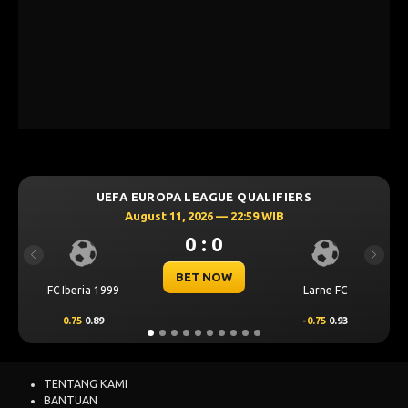
UEFA EUROPA LEAGUE QUALIFIERS
August 11, 2026 — 22:59 WIB
0 : 0
Previous
Next
BET NOW
FC Iberia 1999
Larne FC
0.75
0.89
-0.75
0.93
TENTANG KAMI
BANTUAN