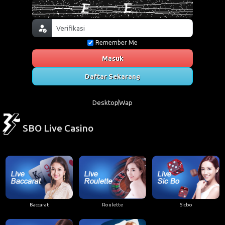
Remember Me
Masuk
Daftar Sekarang
Desktop
Wap
SBO Live Casino
Baccarat
Roulette
Sicbo