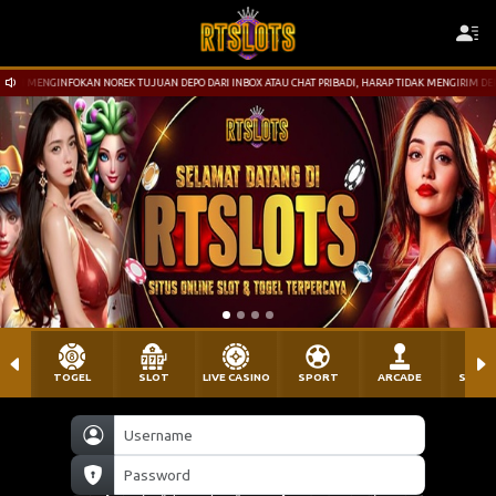
AH MENGINFOKAN NOREK TUJUAN DEPO DARI INBOX ATAU CHAT PRIBADI, HARAP TIDAK MENGIRIM DEPOSIT
TOGEL
SLOT
LIVE CASINO
SPORT
ARCADE
SABU